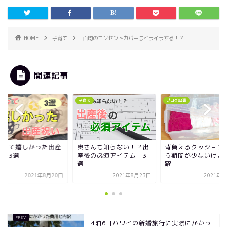
HOME
子育て
百均のコンセントカバーはイライラする！？
関連記事
て
ブログ記事
子育て
さんも知らない！？出
背負えるクッションは使
もらって嬉しかった
後の必須アイテム 3
う期間が少ないけど大活
祝い 3選
躍
2021年8月23日
2021年4月3日
2021年8
4泊6日ハワイの新婚旅行に実際にかかっ