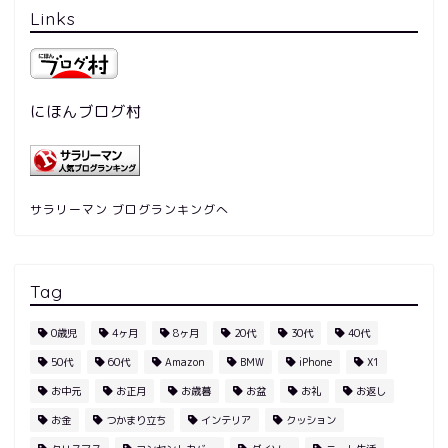
Links
にほんブログ村
サラリーマン ブログランキングへ
Tag
0歳児
4ヶ月
8ヶ月
20代
30代
40代
50代
60代
Amazon
BMW
iPhone
X1
お中元
お正月
お歳暮
お盆
お礼
お返し
お金
つかまり立ち
インテリア
クッション