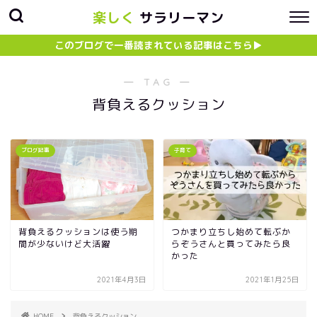
楽しく
サラリーマン
このブログで一番読まれている記事はこちら▶︎
― TAG ―
背負えるクッション
ブログ記事
子育て
背負えるクッションは使う期
つかまり立ちし始めて転ぶか
間が少ないけど大活躍
らぞうさんと買ってみたら良
かった
2021年4月3日
2021年1月25日
HOME
背負えるクッション