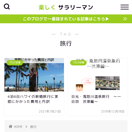
楽しく
サラリーマン
このブログで一番読まれている記事はこちら▶︎
― TAG ―
旅行
ブログ記事
ブログ記事
4泊6日ハワイの新婚旅行に実
日光・鬼怒川温泉旅行 〜一
際にかかった費用と内訳
日目 渋滞編〜
2021年1月21日
2018年12月18日
HOME
旅行