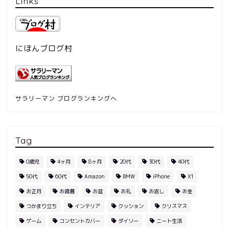
Links
にほんブログ村
サラリーマン ブログランキングへ
Tag
0歳児
4ヶ月
8ヶ月
20代
30代
40代
50代
60代
Amazon
BMW
iPhone
X1
お正月
お歳暮
お盆
お礼
お返し
お金
つかまり立ち
インテリア
クッション
クリスマス
ゲーム
コンセントカバー
ダイソー
ニート生活