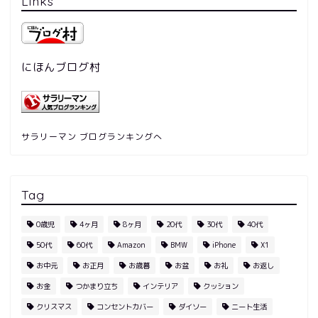
Links
にほんブログ村
サラリーマン ブログランキングへ
Tag
0歳児
4ヶ月
8ヶ月
20代
30代
40代
50代
60代
Amazon
BMW
iPhone
X1
お中元
お正月
お歳暮
お盆
お礼
お返し
お金
つかまり立ち
インテリア
クッション
クリスマス
コンセントカバー
ダイソー
ニート生活