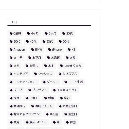
Tag
0歳児
4ヶ月
8ヶ月
20代
30代
40代
50代
60代
Amazon
BMW
iPhone
X1
お中元
お正月
お歳暮
お盆
お礼
お返し
お金
つかまり立ち
インテリア
クッション
クリスマス
コンセントカバー
ダイソー
ニート生活
ブログ
プレゼント
任天堂スイッチ
保護
子育て
感電
旅行
海外旅行
百均アイテム
結婚記念日
背負えるクッション
西松屋
誕生日
費用
購入レビュー
車
韓国