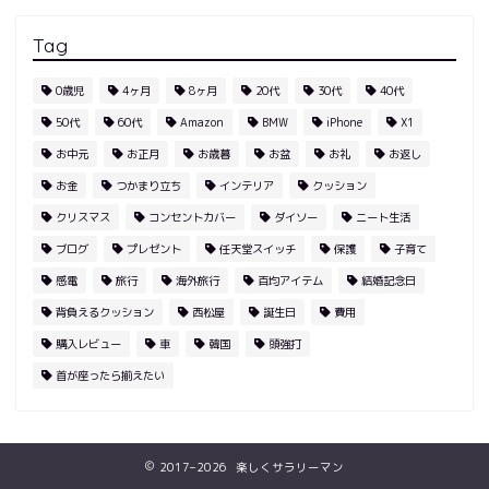
Tag
0歳児
4ヶ月
8ヶ月
20代
30代
40代
50代
60代
Amazon
BMW
iPhone
X1
お中元
お正月
お歳暮
お盆
お礼
お返し
お金
つかまり立ち
インテリア
クッション
クリスマス
コンセントカバー
ダイソー
ニート生活
ブログ
プレゼント
任天堂スイッチ
保護
子育て
感電
旅行
海外旅行
百均アイテム
結婚記念日
背負えるクッション
西松屋
誕生日
費用
購入レビュー
車
韓国
頭強打
首が座ったら揃えたい
2017–2026 楽しくサラリーマン