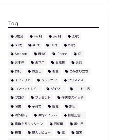
Tag
0歳児
4ヶ月
8ヶ月
20代
30代
40代
50代
60代
Amazon
BMW
iPhone
X1
お中元
お正月
お歳暮
お盆
お礼
お返し
お金
つかまり立ち
インテリア
クッション
クリスマス
コンセントカバー
ダイソー
ニート生活
ブログ
プレゼント
任天堂スイッチ
保護
子育て
感電
旅行
海外旅行
百均アイテム
結婚記念日
背負えるクッション
西松屋
誕生日
費用
購入レビュー
車
韓国